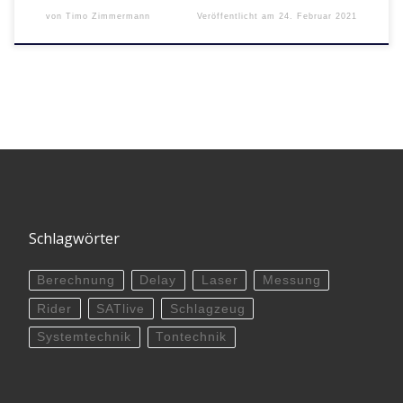
von
Timo Zimmermann
Veröffentlicht am
24. Februar 2021
Schlagwörter
Berechnung
Delay
Laser
Messung
Rider
SATlive
Schlagzeug
Systemtechnik
Tontechnik