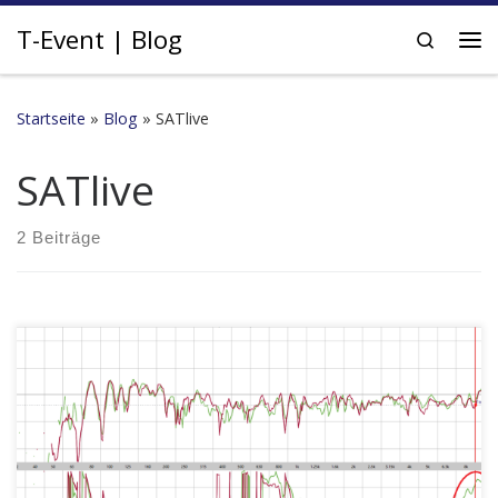
Zum Inhalt springen
T-Event | Blog
Search
Me
Startseite
»
Blog
»
SATlive
SATlive
2 Beiträge
Messung mit zwei L'Acoustics X12.