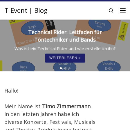
Zum Inhalt springen
T-Event | Blog
Search
Me
Technical Rider: Leitfaden für
Tontechniker und Bands
Was ist ein Technical Rider und wie erstelle ich ihn?
WEITERLESEN »
Hallo!
Mein Name ist
Timo Zimmermann
.
In den letzten Jahren habe ich
diverse Konzerte, Festivals, Musicals
und Theater-Produktionen betreut.